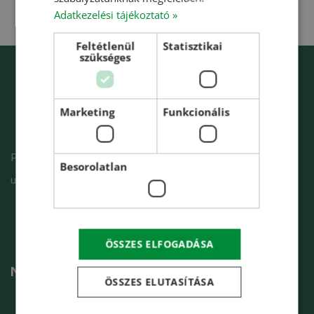
RUSSIAN
Adatkezelési tájékoztató »
Feltétlenül
Statisztikai
szükséges
Marketing
Funkcionális
Proiectarea, fabricarea si montarea silozurilor,
Besorolatlan
uscatoarelor si selectoarelor pentru cereale.
ÖSSZES ELFOGADÁSA
Navigație
ÖSSZES ELUTASÍTÁSA