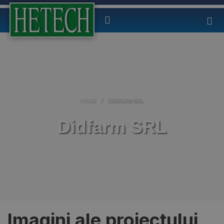
HOME
/
DIDFARM SRL
Didfarm SRL
Imagini ale proiectului