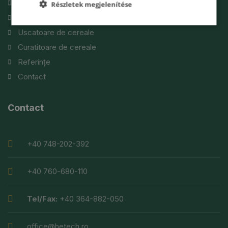
Prezentarea firmei
Részletek megjelenítése
Silozuri
Uscatoare de cereale
Curatitoare de cereale
Referințe
Contact
Contact
+40 748-202-392
+40 760-680-110
Tel/Fax:
+40 364-882-050
office@hetech.ro