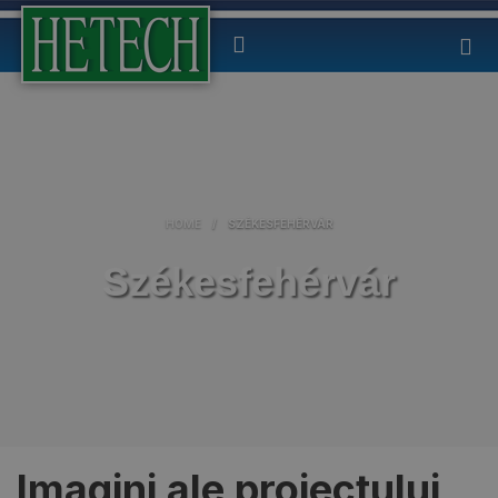
HOME
/
SZÉKESFEHÉRVÁR
Székesfehérvár
Imagini ale proiectului