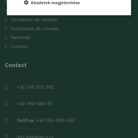
Prezentarea firmei
Részletek megjelenítése
Silozuri
Uscatoare de cereale
Curatitoare de cereale
Referințe
Contact
Contact
+40 748-202-392
+40 760-680-110
Tel/Fax:
+40 364-882-050
office@hetech.ro