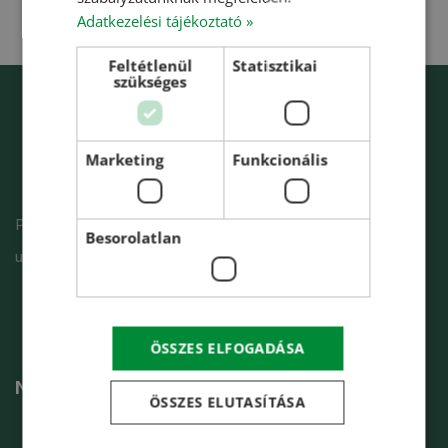
RUSSIAN
Adatkezelési tájékoztató »
Feltétlenül
Statisztikai
szükséges
Marketing
Funkcionális
Proiectarea, fabricarea si montarea silozurilor,
Besorolatlan
uscatoarelor si selectoarelor pentru cereale.
ÖSSZES ELFOGADÁSA
Navigație
ÖSSZES ELUTASÍTÁSA