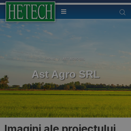
HOME
/
AST AGRO SRL
Ast Agro SRL
Imagini ale proiectului