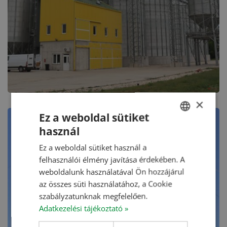
×
Ez a weboldal sütiket
használ
HUNGARIAN
Ez a weboldal sütiket használ a
ENGLISH
felhasználói élmény javítása érdekében. A
ROMANIAN
weboldalunk használatával Ön hozzájárul
az összes süti használatához, a Cookie
CROATIAN
szabályzatunknak megfelelően.
RUSSIAN
Adatkezelési tájékoztató »