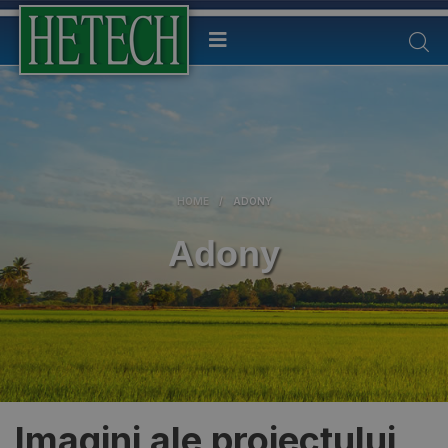
HOME
/
ADONY
Adony
Imagini ale proiectului